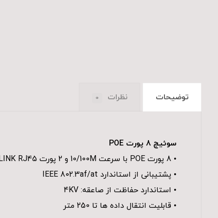
توضیحات
نظرات
0
سوئیچ 8 پورت POE
• 8 پورت POE با سرعت 10/100M و 2 پورت UPLINK RJ45 با سرعت 10/100/1000M
• پشتیبانی از استاندارد IEEE 802.3af/at
• استاندارد حفاظت از صاعقه: 4KV
• قابلیت انتقال داده ها تا 250 متر