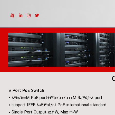
محصولات
سوئیچ
سوئیچ PoE
ONV H1108PGL
8 Port PoE Switch
• 8*10/100M PoE port+2*10/100/1000M RJ45,1-8 port
• support IEEE 802.3af/at PoE international standard
• Single Port Output 15.4W, Max 30W