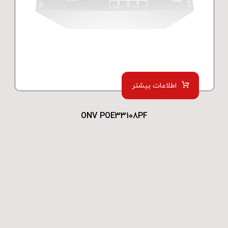
اطلاعات بیشتر
ONV POE33108PF