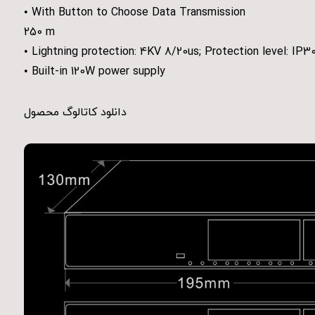
• With Button to Choose Data Transmission
250 m
• Lightning protection: 4KV 8/20us; Protection level: IP3
• Built-in 120W power supply
دانلود کاتالوگ محصول