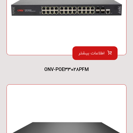
اطلاعات بیشتر
ONV-POE33028PFM