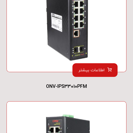
اطلاعات بیشتر
ONV-IPS33010PFM