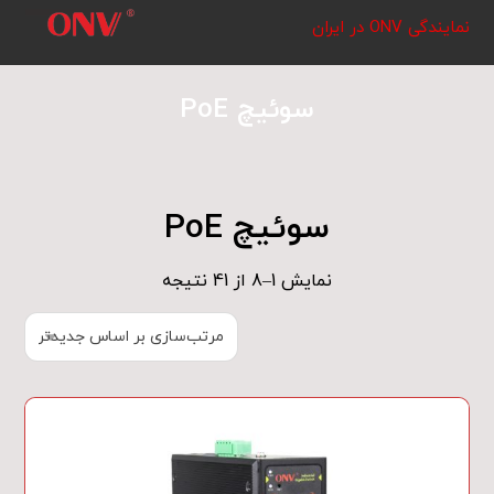
نمایندگی ONV در ایران
سوئیچ PoE
سوئیچ PoE
نمایش 1–8 از 41 نتیجه