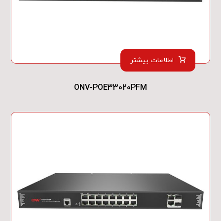
اطلاعات بیشتر
ONV-POE33020PFM