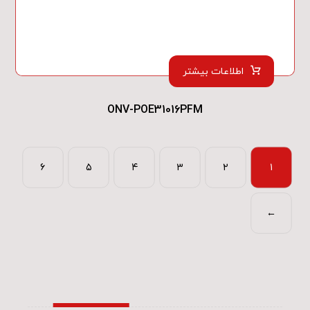
اطلاعات بیشتر
ONV-POE31016PFM
۶
۵
۴
۳
۲
۱
←