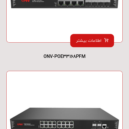
اطلاعات بیشتر
ONV-POE33168PFM