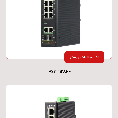
اطلاعات بیشتر
IPS33128PF