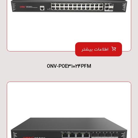
اطلاعات بیشتر
ONV-POE31024PFM