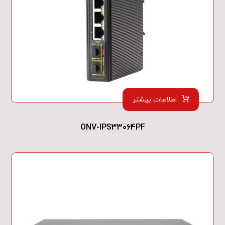
اطلاعات بیشتر
ONV-IPS33064PF