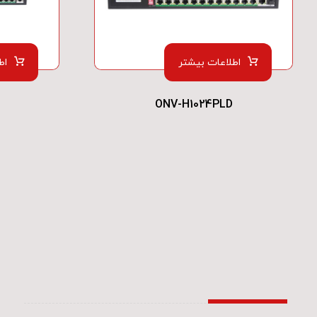
اطلاعات بیشتر
اط
ONV-H1024PLD