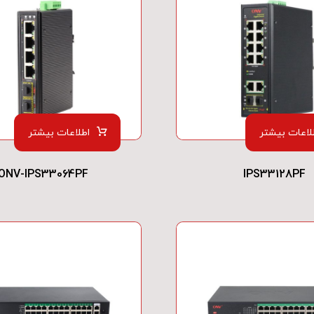
لاعات بیشتر
اطلاعات بیشتر
ONV-IPS33064PF
IPS33128PF