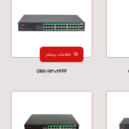
اطلاعات بیشتر
ONV-H3024PF