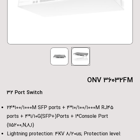
ONV 36032FM
32 Port Switch
24*100/1000M SFP ports + 4*10/100/1000M RJ45
ports + 4*1/10G(SFP+)Ports + 1*Console Port
(115200,N,8,1)
Lightning protection: 4KV 8/20us; Protection level: