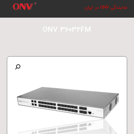
نمایندگی ONV در ایران
ONV 36032FM
بزرگنمایی تصویر