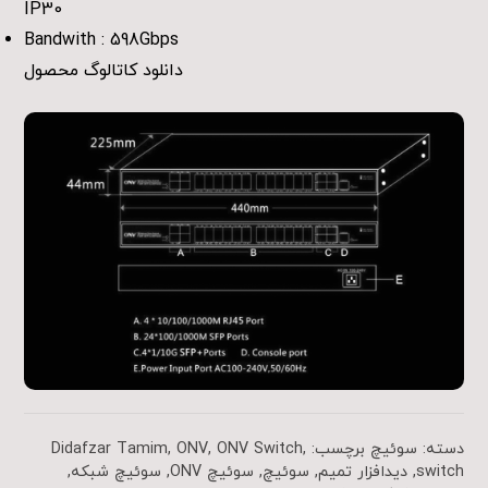
IP30
Bandwith : 598Gbps
دانلود کاتالوگ محصول
دسته:
سوئیچ
برچسب:
,
ONV Switch
,
ONV
,
Didafzar Tamim
switch
,
دیدافزار تمیم
,
سوئیچ
,
سوئیچ ONV
,
سوئیچ شبکه
,