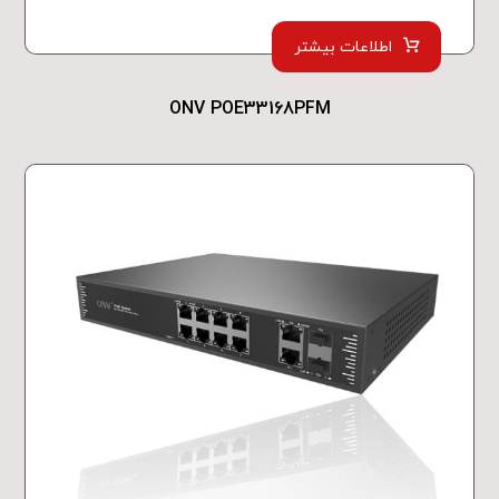
اطلاعات بیشتر
ONV POE33168PFM