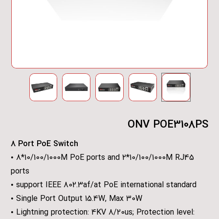
ONV POE3108PS
8 Port PoE Switch
• 8*10/100/1000M PoE ports and 2*10/100/1000M RJ45
ports
• support IEEE 802.3af/at PoE international standard
• Single Port Output 15.4W, Max 30W
• Lightning protection: 4KV 8/20us; Protection level: