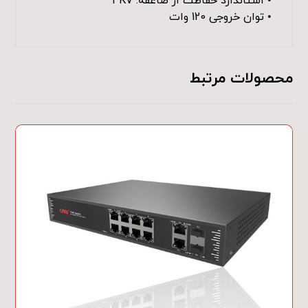
• استاندارد حفاظت از صاعقه: 4KV
• توان خروجی 120 وات
محصولات مرتبط