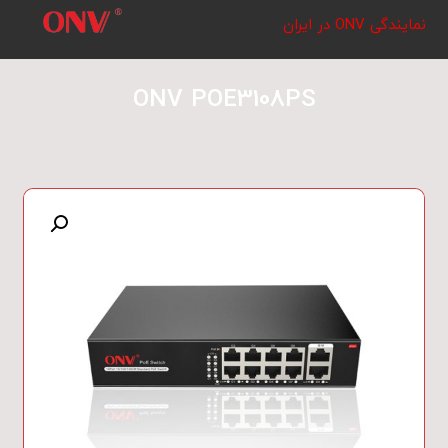
نمایندگی ONV در ایران
ONV POE3108PS
بزرگنمایی تصویر