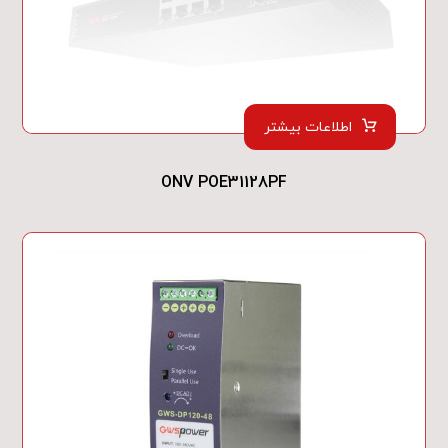
اطلاعات بیشتر
ONV POE31128PF