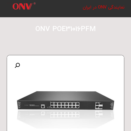
نمایندگی ONV در ایران
ONV POE31016PFM
بزرگنمایی تصویر