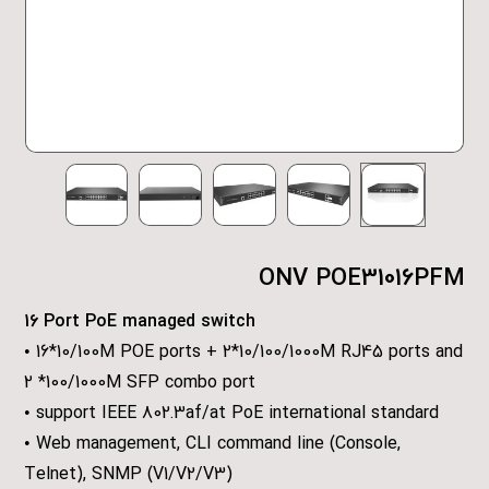
ONV POE31016PFM
16 Port PoE managed switch
• 16*10/100M POE ports + 2*10/100/1000M RJ45 ports and
2 *100/1000M SFP combo port
• support IEEE 802.3af/at PoE international standard
• Web management, CLI command line (Console,
Telnet), SNMP (V1/V2/V3)