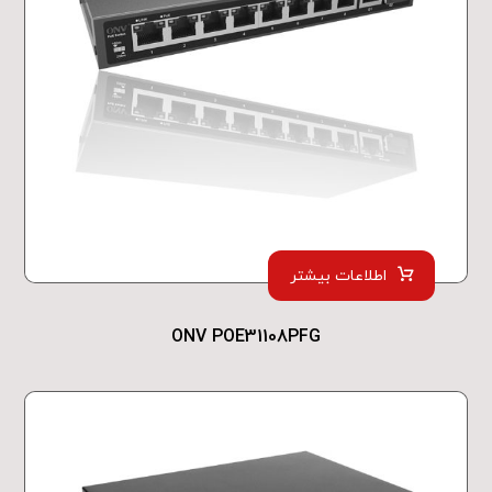
اطلاعات بیشتر
ONV POE31108PFG