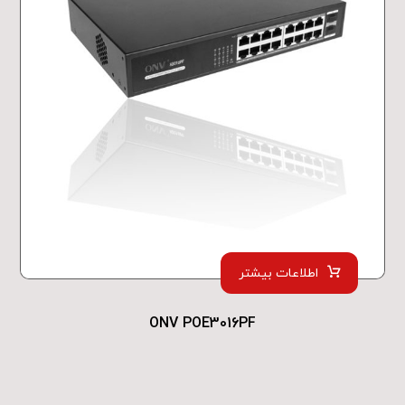
اطلاعات بیشتر
ONV POE3016PF