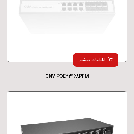
اطلاعات بیشتر
ONV POE33168PFM