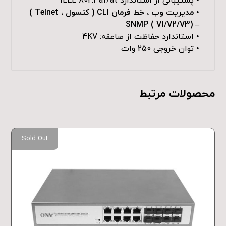
• پشتیبانی از استاندارد IEEE 802.3af/at
•
مدیریت وب ، خط فرمان CLI ( کنسول ، Telnet )
– SNMP ( V1/V2/V3)
• استاندارد حفاظت از صاعقه: 4KV
• توان خروجی 250 وات
محصولات مرتبط
Sold Out