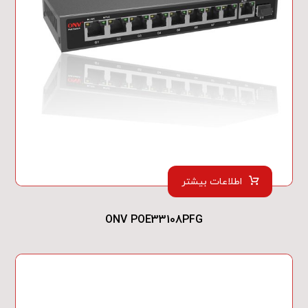
اطلاعات بیشتر
ONV POE33108PFG