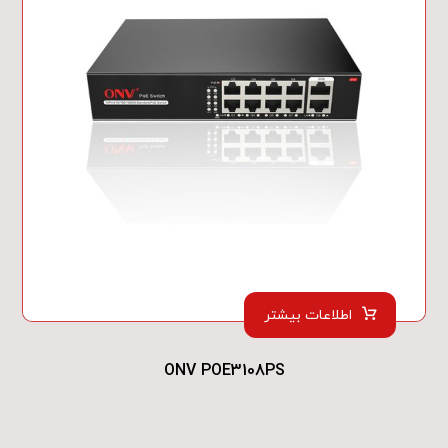
اطلاعات بیشتر
ONV POE3108PS