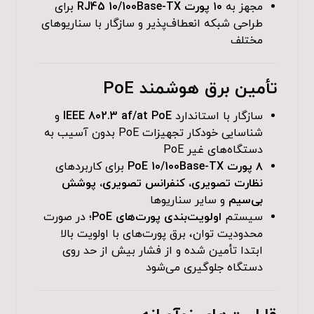
مجهز به
۱۰ پورت RJ45 10/100Base-TX
برای
طراحی شبکه انعطاف‌پذیر و سازگار با سناریوهای
مختلف
تأمین برق هوشمند PoE
سازگار با استاندارد
IEEE 802.3 af/at PoE
و
شناسایی خودکار تجهیزات PoE بدون آسیب به
دستگاه‌های غیر PoE
۸ پورت PoE 10/100Base-TX
برای کاربردهای
نظارت تصویری، کنفرانس تصویری، پوشش
بی‌سیم
و سایر سناریوها
سیستم
اولویت‌بندی پورت‌های PoE
؛ در صورت
محدودیت توان، برق پورت‌های با اولویت بالا
ابتدا تأمین شده و از فشار بیش از حد روی
دستگاه جلوگیری می‌شود