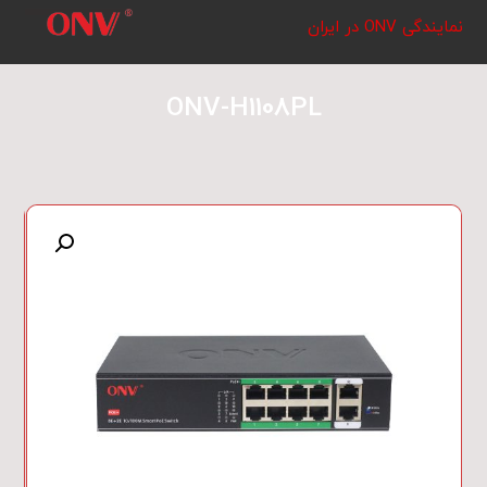
نمایندگی ONV در ایران
ONV-H1108PL
بزرگنمایی تصویر