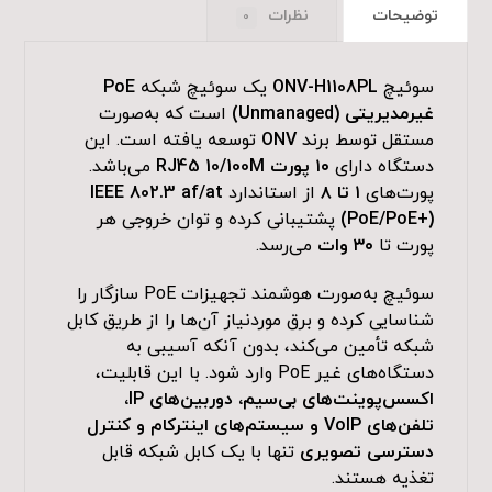
توضیحات
نظرات
0
سوئیچ
ONV-H1108PL
یک سوئیچ شبکه
PoE
غیرمدیریتی (Unmanaged)
است که به‌صورت
مستقل توسط برند
ONV
توسعه یافته است. این
دستگاه دارای
۱۰ پورت RJ45 10/100M
می‌باشد.
پورت‌های
۱ تا ۸
از استاندارد
IEEE 802.3 af/at
(PoE/PoE+)
پشتیبانی کرده و توان خروجی هر
پورت تا
۳۰ وات
می‌رسد.
سوئیچ به‌صورت هوشمند تجهیزات PoE سازگار را
شناسایی کرده و برق موردنیاز آن‌ها را از طریق کابل
شبکه تأمین می‌کند، بدون آنکه آسیبی به
دستگاه‌های غیر PoE وارد شود. با این قابلیت،
اکسس‌پوینت‌های بی‌سیم، دوربین‌های IP،
تلفن‌های VoIP و سیستم‌های اینترکام و کنترل
دسترسی تصویری
تنها با یک کابل شبکه قابل
تغذیه هستند.