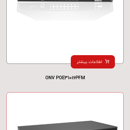
اطلاعات بیشتر
ONV POE31016PFM