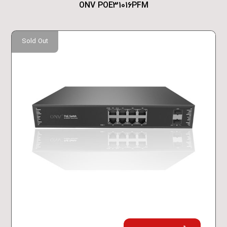
ONV POE31016PFM
Sold Out