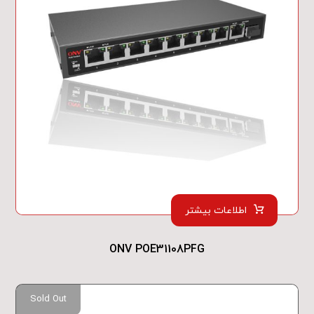
اطلاعات بیشتر
ONV POE31108PFG
Sold Out