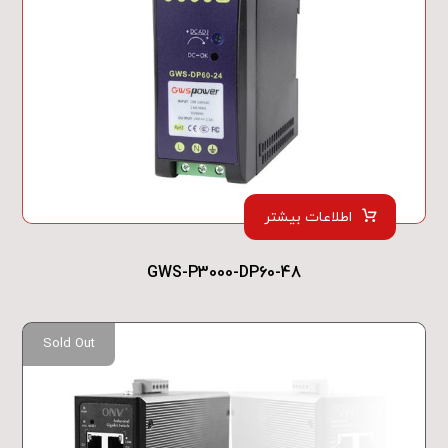
اطلاعات بیشتر
GWS-P3000-DP60-48
Sold Out