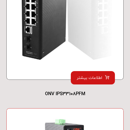
اطلاعات بیشتر
ONV IPS33108PFM