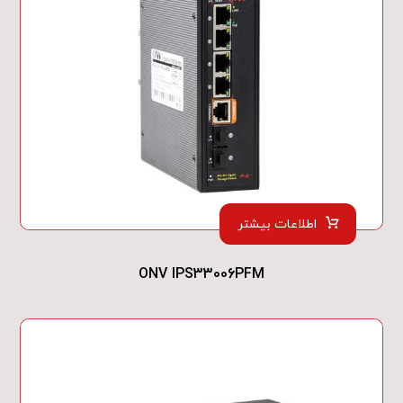
اطلاعات بیشتر
ONV IPS33006PFM