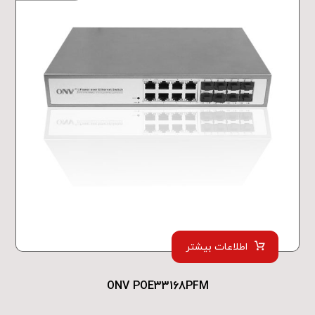
اطلاعات بیشتر
ONV POE33168PFM