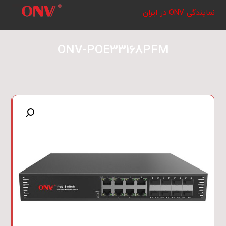
نمایندگی ONV در ایران
ONV-POE33168PFM
بزرگنمایی تصویر