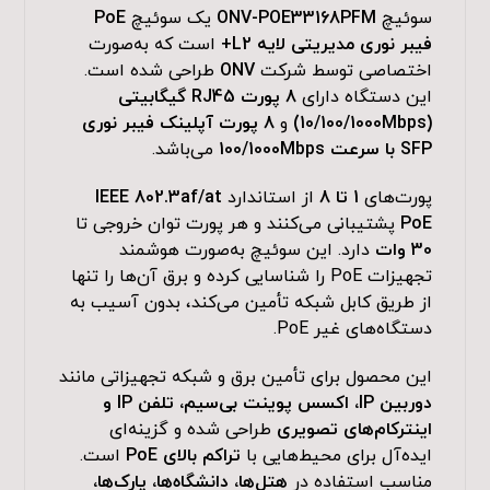
سوئیچ
ONV-POE33168PFM
یک سوئیچ
PoE
فیبر نوری مدیریتی لایه L2+
است که به‌صورت
اختصاصی توسط شرکت
ONV
طراحی شده است.
این دستگاه دارای
8 پورت RJ45 گیگابیتی
(10/100/1000Mbps)
و
8 پورت آپلینک فیبر نوری
SFP با سرعت 100/1000Mbps
می‌باشد.
پورت‌های
1 تا 8
از استاندارد
IEEE 802.3af/at
PoE
پشتیبانی می‌کنند و هر پورت توان خروجی تا
30 وات
دارد. این سوئیچ به‌صورت هوشمند
تجهیزات PoE را شناسایی کرده و برق آن‌ها را تنها
از طریق کابل شبکه تأمین می‌کند، بدون آسیب به
دستگاه‌های غیر PoE.
این محصول برای تأمین برق و شبکه تجهیزاتی مانند
دوربین IP، اکسس پوینت بی‌سیم، تلفن IP و
اینترکام‌های تصویری
طراحی شده و گزینه‌ای
ایده‌آل برای محیط‌هایی با
تراکم بالای PoE
است.
مناسب استفاده در
هتل‌ها، دانشگاه‌ها، پارک‌ها،