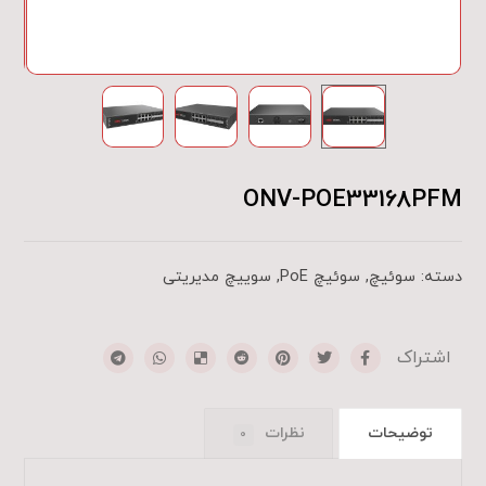
ONV-POE33168PFM
دسته:
سوئیچ
,
سوئیچ PoE
,
سوییچ مدیریتی
توضیحات
نظرات
0