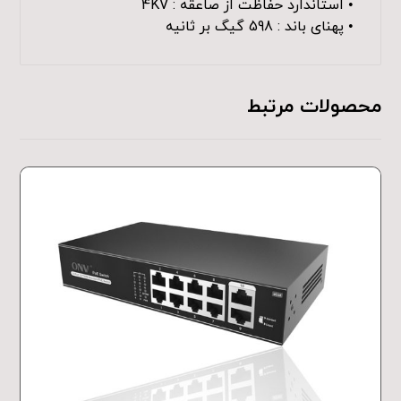
• استاندارد حفاظت از صاعقه : 4KV
• پهنای باند : 598 گیگ بر ثانیه
محصولات مرتبط