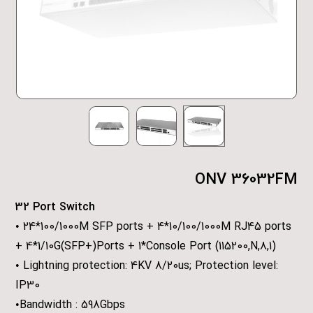
ONV 36032FM
32 Port Switch
• 24*100/1000M SFP ports + 4*10/100/1000M RJ45 ports
+ 4*1/10G(SFP+)Ports + 1*Console Port (115200,N,8,1)
• Lightning protection: 4KV 8/20us; Protection level:
IP30
•Bandwidth : 598Gbps