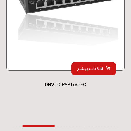
اطلاعات بیشتر
ONV POE33108PFG