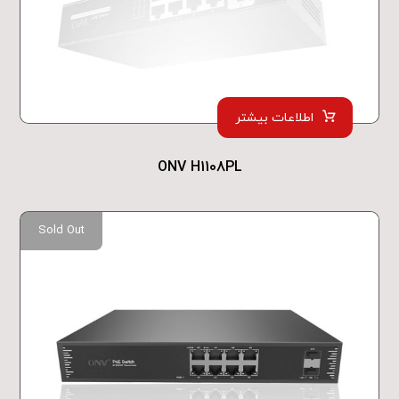
اطلاعات بیشتر
ONV H1108PL
Sold Out