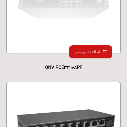
اطلاعات بیشتر
ONV POE33108PF