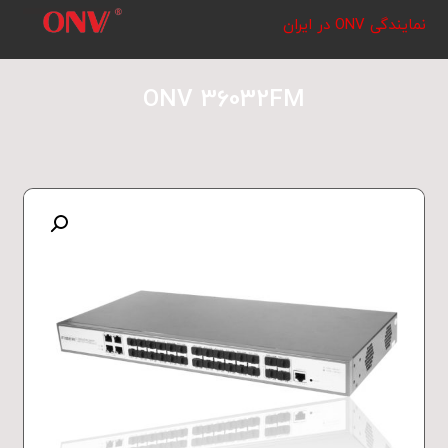
نمایندگی ONV در ایران
ONV 36032FM
بزرگنمایی تصویر