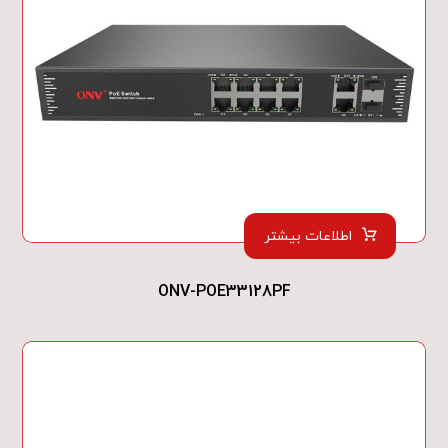
اطلاعات بیشتر
ONV-POE33128PF