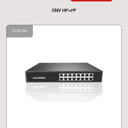
ONV H3024
Sold Out