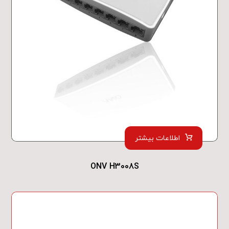
اطلاعات بیشتر
ONV H3008S