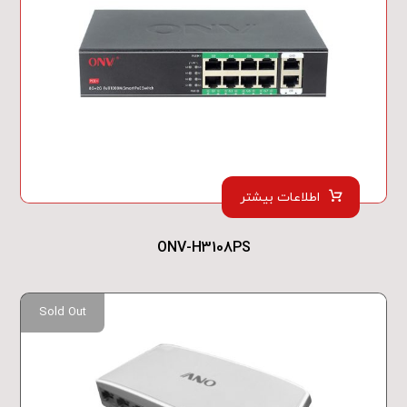
اطلاعات بیشتر
ONV-H3108PS
Sold Out