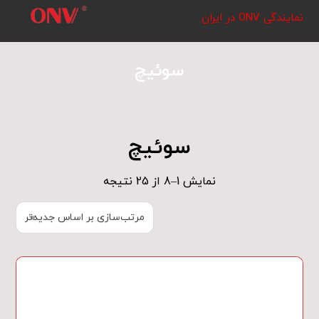
نمایندگی ONV در ایران
سوئیچ
سوئیچ
نمایش 1–8 از 25 نتیجه