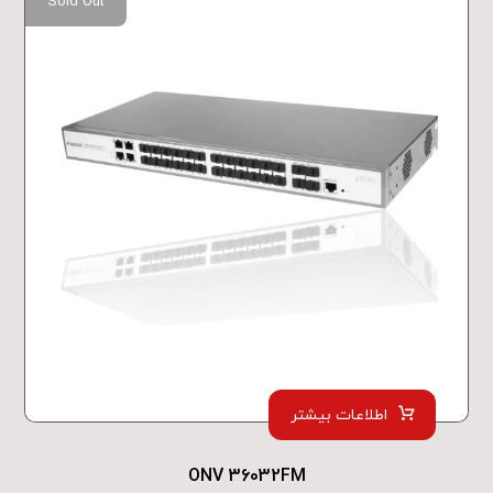
Sold Out
اطلاعات بیشتر
ONV 36032FM