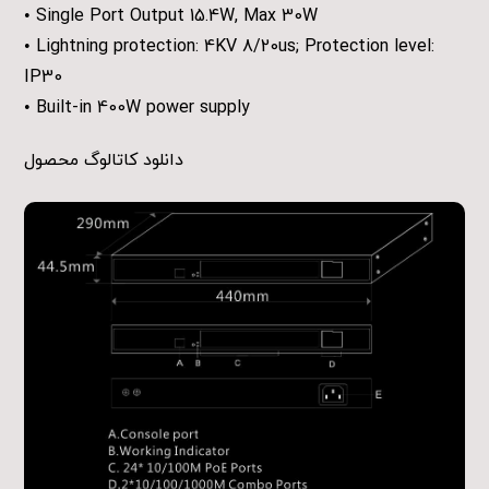
• Single Port Output 15.4W, Max 30W
• Lightning protection: 4KV 8/20us; Protection level:
IP30
• Built-in 400W power supply
دانلود کاتالوگ محصول