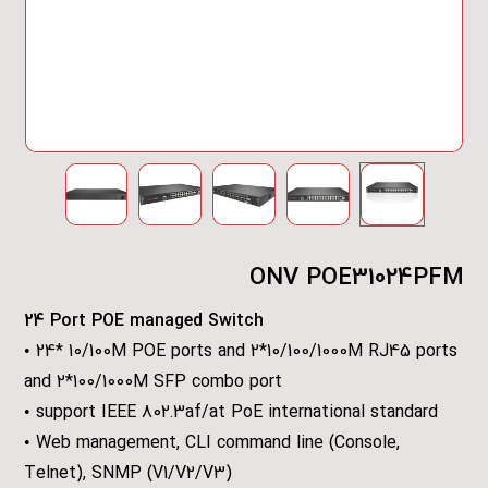
ONV POE31024PFM
24 Port POE managed Switch
• 24* 10/100M POE ports and 2*10/100/1000M RJ45 ports
and 2*100/1000M SFP combo port
• support IEEE 802.3af/at PoE international standard
• Web management, CLI command line (Console,
Telnet), SNMP (V1/V2/V3)