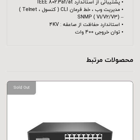
• پشتیبانی از استاندارد IEEE 802.3af/at
• مدیریت وب ، خط فرمان CLI ( کنسول ، Telnet )
– SNMP ( V1/V2/V3)
• استاندارد حفاظت از صاعقه : 4KV
• توان خروجی 400 وات
محصولات مرتبط
Sold Out