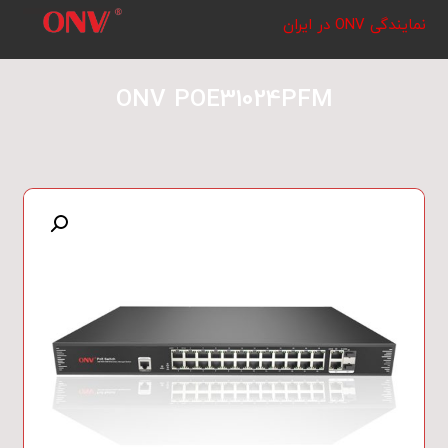
نمایندگی ONV در ایران
ONV POE31024PFM
بزرگنمایی تصویر