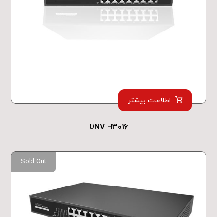
اطلاعات بیشتر
ONV H3016
Sold Out