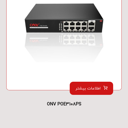
اطلاعات بیشتر
ONV POE3108PS