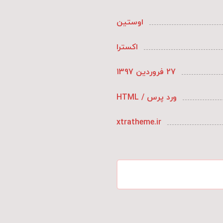
اوستین
اکسترا
27 فروردین 1397
ورد پرس / HTML
xtratheme.ir